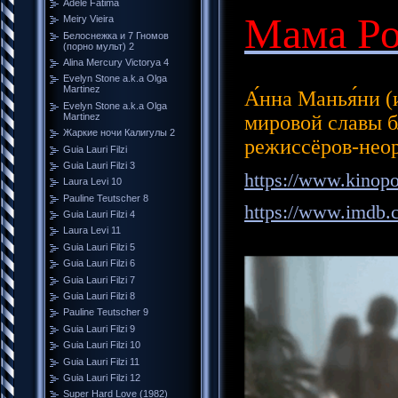
Adele Fátima
Мама Ро
Meiry Vieira
Белоснежка и 7 Гномов
(порно мульт) 2
Alina Mercury Victorya 4
Evelyn Stone a.k.a Olga
Martinez
А́нна Манья́ни 
Evelyn Stone a.k.a Olga
Martinez
мировой славы 
Жаркие ночи Калигулы 2
режиссёров-неор
Guia Lauri Filzi
Guia Lauri Filzi 3
https://www.kinop
Laura Levi 10
Pauline Teutscher 8
https://www.imdb
Guia Lauri Filzi 4
Laura Levi 11
Guia Lauri Filzi 5
Guia Lauri Filzi 6
Guia Lauri Filzi 7
Guia Lauri Filzi 8
Pauline Teutscher 9
Guia Lauri Filzi 9
Guia Lauri Filzi 10
Guia Lauri Filzi 11
Guia Lauri Filzi 12
Super Hard Love (1982)