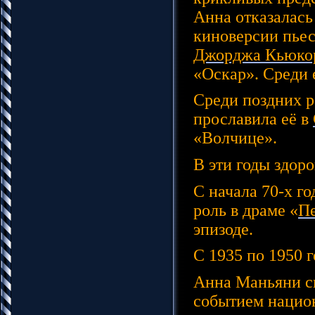
Анна отказалась
киноверсии пьес
Джорджа Кьюко
«Оскар». Среди 
Среди поздних р
прославила её в
«Волчице».
В эти годы здор
С начала 70-х г
роль в драме «
П
эпизоде.
С 1935 по 1950
Анна Маньяни ск
событием нацио