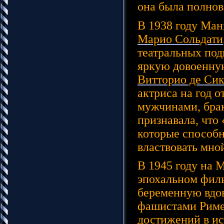
она была полнов
В 1938 году Ма
Марио Сольдати
театральных под
яркую довоенную
Витторио де Си
актриса на год 
мужчинами, брак
признавала, что
которые способны
властвовать мно
В 1945 году на 
эпохальном фил
беременную вдов
фашистами Риме.
достижений в и