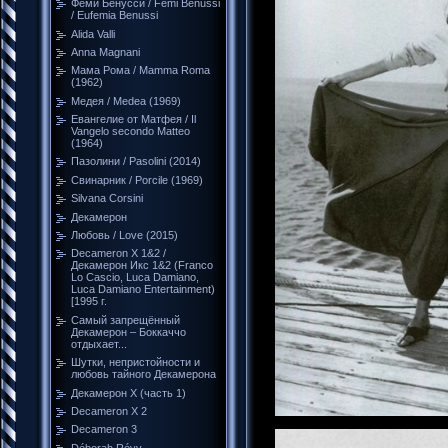
Феми Бенусси / Femi Benussi
/ Eufemia Benussi
Alida Valli
Anna Magnani
Мама Рома / Mamma Roma
(1962)
Медея / Medea (1969)
Евангелие от Матфея / Il
Vangelo secondo Matteo
(1964)
Пазолини / Pasolini (2014)
Свинарник / Porcile (1969)
Silvana Corsini
Декамерон
Любовь / Love (2015)
Decameron X 1&2 /
Декамерон Икс 1&2 (Franco
Lo Cascio, Luca Damiano,
Luca Damiano Entertainment)
[1995 г.
Самый запрещённый
Декамерон – Боккаччо
отдыхает...
Шутки, непристойности и
любовь тайного Декамерона
Декамерон Х (часть 1)
Decameron X 2
Decameron 3
Déborah Révy