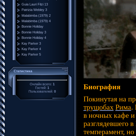
Guia Lauri Filzi 13
Patrizia Webley 3
Malabimba (1979) 2
Malabimba (1979) 4
Bonnie Holiday
Bonnie Holiday 3
Bonnie Holiday 4
Kay Parker 3
Kay Parker 4
Kay Parker 5
Статистика
Онлайн всего:
1
Биография
Гостей:
1
Пользователей:
0
Покинутая на пр
трущобах
Рима
.
в ночных кафе 
разглядевшего 
темперамент, но