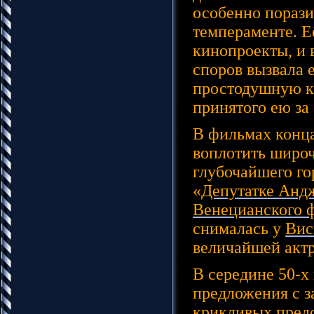
особенно порази
темпераменте. Е
кинопроекты, и 
споров вызвала е
простодушную кр
принятого ею за 
В фильмах конца
воплотить широ
глубочайшего го
«
Депутатке Анд
Венецианского 
снималась у
Вис
величайшей актр
В середине 50-х
предложения с з
крикливых предс