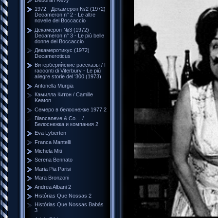
1972 - Декамерон №2 (1972)
Decameron n° 2 - Le altre
novelle del Boccaccio
Декамерон №3 (1972)
Decameron n° 3 - Le più belle
donne del Boccaccio
Декамеротикус (1972)
Decameroticus
Витерберийские рассказы / I
racconti di Viterbury - Le più
allegre storie del '300 (1973)
Antonella Murgia
Камилла Китон / Camille
Keaton
Семеро в белоснежке 1977 2
Biancaneve & Co… /
Белоснежка и компания 2
Eva Lyberten
Franca Mantelli
Michela Miti
Serena Bennato
Maria Pia Parisi
Mara Bronzoni
Andrea Albani 2
Histórias Que Nossas 2
Histórias Que Nossas Babás
3