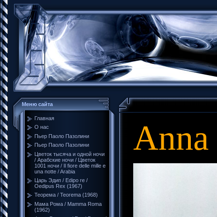
Меню сайта
Главная
Anna
О нас
Пьер Паоло Пазолини
Пьер Паоло Пазолини
Цветок тысяча и одной ночи
/ Арабские ночи / Цветок
1001 ночи / Il fiore delle mille e
una notte / Arabia
Царь Эдип / Edipo re /
Oedipus Rex (1967)
Теорема / Teorema (1968)
Мама Рома / Mamma Roma
(1962)