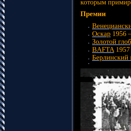
которым примири
Премии
Венециански
Оскар
1956 
Золотой гло
BAFTA
1957
Берлинский 