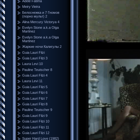
Adele Fátima
Meiry Vieira
Белоснежка и 7 Гномов
(порно мульт) 2
Alina Mercury Victorya 4
Evelyn Stone a.k.a Olga
Martinez
Evelyn Stone a.k.a Olga
Martinez
Жаркие ночи Калигулы 2
Guia Lauri Filzi
Guia Lauri Filzi 3
Laura Levi 10
Pauline Teutscher 8
Guia Lauri Filzi 4
Laura Levi 11
Guia Lauri Filzi 5
Guia Lauri Filzi 6
Guia Lauri Filzi 7
Guia Lauri Filzi 8
Pauline Teutscher 9
Guia Lauri Filzi 9
Guia Lauri Filzi 10
Guia Lauri Filzi 11
Guia Lauri Filzi 12
Super Hard Love (1982)