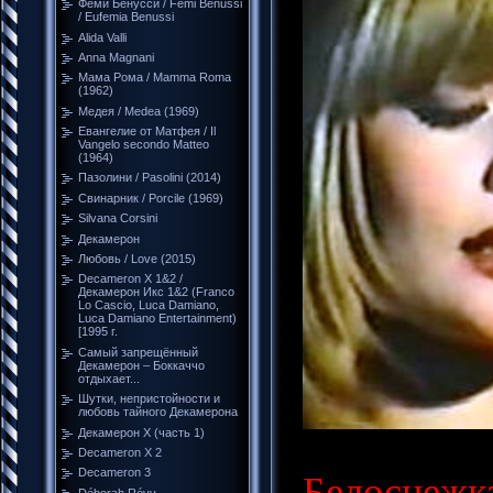
Феми Бенусси / Femi Benussi
/ Eufemia Benussi
Alida Valli
Anna Magnani
Мама Рома / Mamma Roma
(1962)
Медея / Medea (1969)
Евангелие от Матфея / Il
Vangelo secondo Matteo
(1964)
Пазолини / Pasolini (2014)
Свинарник / Porcile (1969)
Silvana Corsini
Декамерон
Любовь / Love (2015)
Decameron X 1&2 /
Декамерон Икс 1&2 (Franco
Lo Cascio, Luca Damiano,
Luca Damiano Entertainment)
[1995 г.
Самый запрещённый
Декамерон – Боккаччо
отдыхает...
Шутки, непристойности и
любовь тайного Декамерона
Декамерон Х (часть 1)
Decameron X 2
Decameron 3
Белоснежка
Déborah Révy