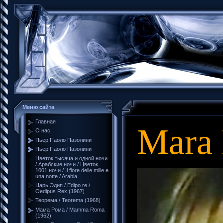
Меню сайта
Главная
Mara 
О нас
Пьер Паоло Пазолини
Пьер Паоло Пазолини
Цветок тысяча и одной ночи
/ Арабские ночи / Цветок
1001 ночи / Il fiore delle mille e
una notte / Arabia
Царь Эдип / Edipo re /
Oedipus Rex (1967)
Теорема / Teorema (1968)
Мама Рома / Mamma Roma
(1962)