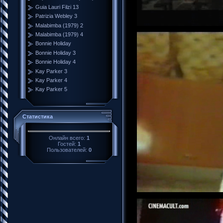
Guia Lauri Filzi 13
Patrizia Webley 3
Malabimba (1979) 2
Malabimba (1979) 4
Bonnie Holiday
Bonnie Holiday 3
Bonnie Holiday 4
Kay Parker 3
Kay Parker 4
Kay Parker 5
Статистика
Онлайн всего:
1
Гостей:
1
Пользователей:
0