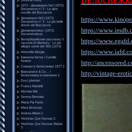
1972 - Декамерон №2 (1972)
Decameron n° 2 - Le altre
novelle del Boccaccio
https://www.kinop
Декамерон №3 (1972)
Decameron n° 3 - Le più belle
donne del Boccaccio
https://www.imdb
Декамеротикус (1972)
Decameroticus
https://www.egafd.
Витерберийские рассказы / I
racconti di Viterbury - Le più
allegre storie del '300 (1973)
https://www.iafd.
Antonella Murgia
Камилла Китон / Camille
http://ancensored.
Keaton
Семеро в белоснежке 1977 2
http://vintage-er
Biancaneve & Co… /
Белоснежка и компания 2
Eva Lyberten
Franca Mantelli
Michela Miti
Serena Bennato
Maria Pia Parisi
Mara Bronzoni
Andrea Albani 2
Histórias Que Nossas 2
Histórias Que Nossas Babás
3