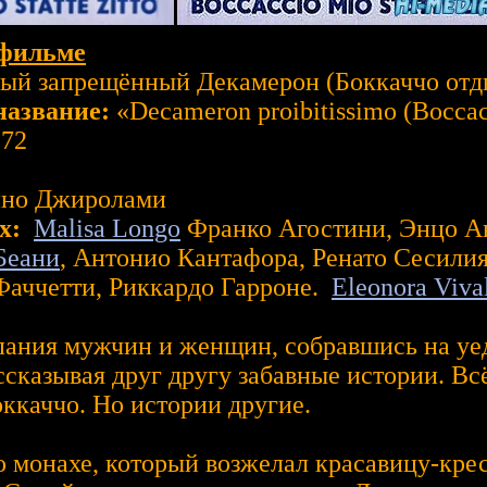
фильме
й запрещённый Декамерон (Боккаччо отд
название:
«Decameron proibitissimo (Boccacc
72
но Джиролами
х:
Malisa Longo
Франко Агостини, Энцо А
Беани
, Антонио Кантафора, Ренато Сесили
Фаччетти, Риккардо Гарроне.
Eleonora Viva
ания мужчин и женщин, собравшись на уе
ассказывая друг другу забавные истории. Вс
ккаччо. Но истории другие.
о монахе, который возжелал красавицу-крес