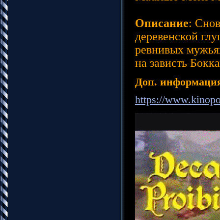
Описание
: Сно
деревенской глу
ревнивых мужьях
на зависть Бокка
Доп. информаци
https://www.kinopo