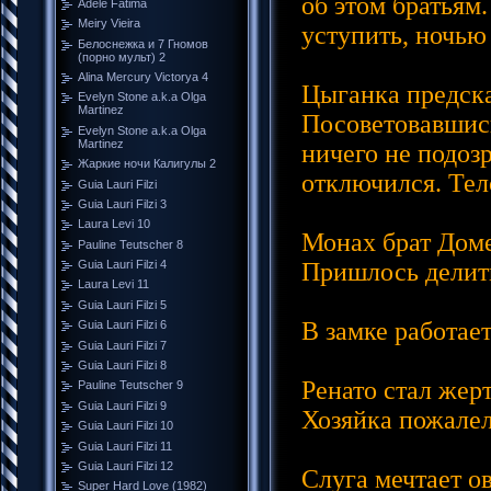
об этом братьям
Adele Fátima
Meiry Vieira
уступить, ночью
Белоснежка и 7 Гномов
(порно мульт) 2
Alina Mercury Victorya 4
Цыганка предска
Evelyn Stone a.k.a Olga
Martinez
Посоветовавшись
Evelyn Stone a.k.a Olga
Martinez
ничего не подоз
Жаркие ночи Калигулы 2
отключился. Тел
Guia Lauri Filzi
Guia Lauri Filzi 3
Laura Levi 10
Монах брат Доме
Pauline Teutscher 8
Guia Lauri Filzi 4
Пришлось делит
Laura Levi 11
Guia Lauri Filzi 5
В замке работает
Guia Lauri Filzi 6
Guia Lauri Filzi 7
Guia Lauri Filzi 8
Ренато стал жерт
Pauline Teutscher 9
Guia Lauri Filzi 9
Хозяйка пожалела
Guia Lauri Filzi 10
Guia Lauri Filzi 11
Guia Lauri Filzi 12
Слуга мечтает о
Super Hard Love (1982)