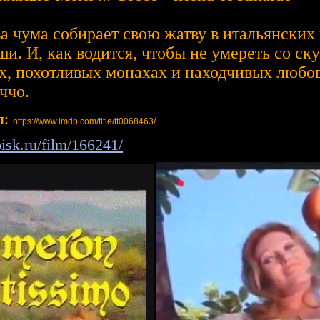
ва чума собирает свою жатву в итальянских 
ши. И, как водится, чтобы не умереть со ск
, похотливых монахах и находчивых любовн
ччо.
я
:
https://www.imdb.com/title/tt0068463/
isk.ru/film/166241/