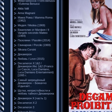
Феми Бенусси / Femi Benussi
/ Eufemia Benussi
Alida Valli
Anna Magnani
Мама Рома / Mamma Roma
(1962)
Медея / Medea (1969)
Евангелие от Матфея / Il
Vangelo secondo Matteo
(1964)
Пазолини / Pasolini (2014)
Свинарник / Porcile (1969)
Silvana Corsini
Декамерон
Любовь / Love (2015)
Decameron X 1&2 /
Декамерон Икс 1&2 (Franco
Lo Cascio, Luca Damiano,
Luca Damiano Entertainment)
[1995 г.
Самый запрещённый
Декамерон – Боккаччо
отдыхает...
Шутки, непристойности и
любовь тайного Декамерона
Декамерон Х (часть 1)
Decameron X 2
Decameron 3
Déborah Révy