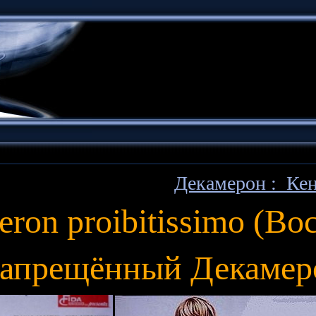
Декамерон : Кен
n proibitissimo (Boccac
апрещённый Декамерон