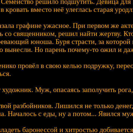
. Семейство решило подшутить. Девица для 
 в кровать вместо неё улеглась старая урод
зала графине ужасное. При первом же акте 
 со священником, решил найти жертву. Кто-
ревающий юноша. Буря страсти, за которой
о вынесли. Но парень почему-то ожил и да
нико провёл в свою келью подружку, перео
ься.
 художник. Муж, опасаясь заполучить рога,
вой разбойников. Лишился не только денег,
. Началось с еды, ну а потом... Явился му
владеть баронессой и хитростью добиваетс