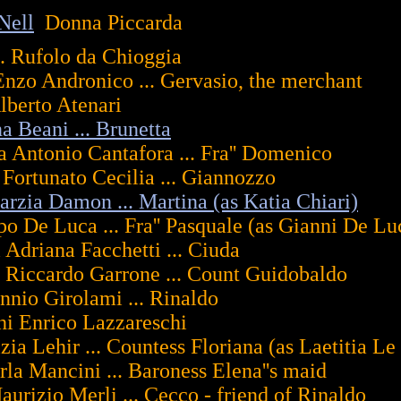
Nell
Donna Piccarda
.. Rufolo da Chioggia
nzo Andronico ... Gervasio, the merchant
lberto Atenari
 Beani ... Brunetta
 Antonio Cantafora ... Fra'' Domenico
 Fortunato Cecilia ... Giannozzo
zia Damon ... Martina (as Katia Chiari)
 De Luca ... Fra'' Pasquale (as Gianni De Lu
 Adriana Facchetti ... Ciuda
 Riccardo Garrone ... Count Guidobaldo
nio Girolami ... Rinaldo
hi Enrico Lazzareschi
zia Lehir ... Countess Floriana (as Laetitia Le
la Mancini ... Baroness Elena''s maid
urizio Merli ... Cecco - friend of Rinaldo