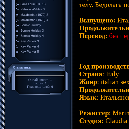
телу. Бедолага п
Guia Lauri Filzi 13
Patrizia Webley 3
Malabimba (1979) 2
Выпущено:
Ита
Malabimba (1979) 4
Bonnie Holiday
Продолжительн
Bonnie Holiday 3
Перевод:
без пе
Bonnie Holiday 4
Kay Parker 3
Kay Parker 4
Kay Parker 5
Год производст
Статистика
Страна
: Italy
Онлайн всего:
1
Жанр
: italian s
Гостей:
1
Пользователей:
0
Продолжительн
Язык
: Итальян
Режиссер
: Marin
Студия
: Claudia