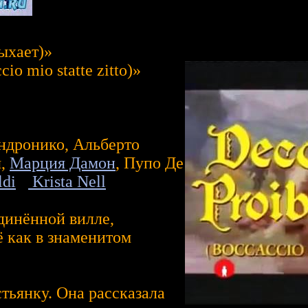
ыхает)»
io mio statte zitto)»
ндронико, Альберто
я,
Марция Дамон
, Пупо Де
ldi
Krista Nell
динённой вилле,
ё как в знаменитом
тьянку. Она рассказала