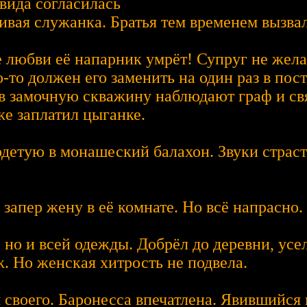
вида согласилась
ливая служанка. Братья тем временем вызва
любви её напарник умрёт! Супруг не желае
то должен его заменить на один раз в пос
 в замочную скважину наблюдают граф и св
же заплатил цыганке.
детую в монашеский балахон. Звуки страст
 запер жену в её комнате. Но всё напрасно.
 но и всей одежды. Добрёл до деревни, усе
ж. Но женская хитрость не подвела.
я своего. Баронесса впечатлена. Явившийся