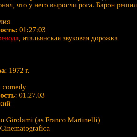
онял, что у него выросли рога. Барон решил
лия
ость:
01:27:03
ревода
, итальянская звуковая дорожка
ва
: 1972 г.
ex comedy
ость
: 01.27.03
ский
o Girolami (as Franco Martinelli)
 Cinematografica