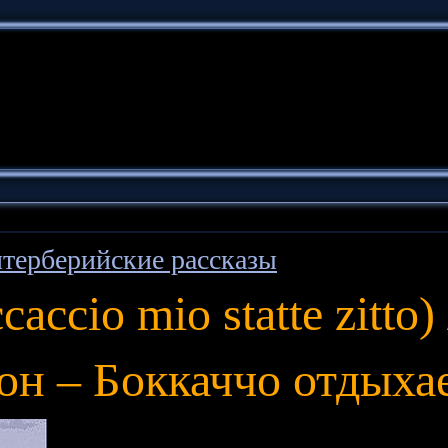
терберийские рассказы
cio mio statte zitto) 
 – Боккаччо отдыхает