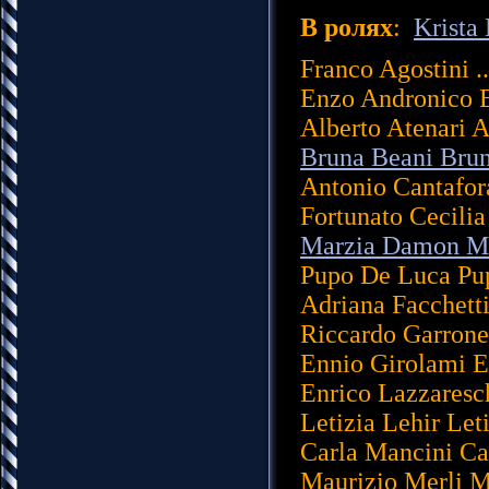
В ролях
:
Krista 
Franco Agostini .
Enzo Andronico E
Alberto Atenari A
Bruna Beani Bruna
Antonio Cantafora
Fortunato Cecilia
Marzia Damon Mar
Pupo De Luca Pupo
Adriana Facchetti
Riccardo Garrone
Ennio Girolami En
Enrico Lazzaresc
Letizia Lehir Leti
Carla Mancini Car
Maurizio Merli Ma