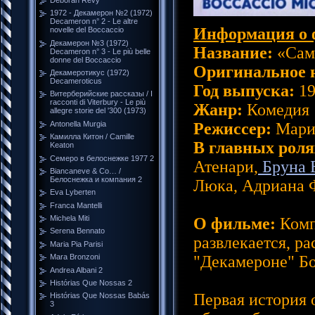
1972 - Декамерон №2 (1972)
Decameron n° 2 - Le altre
Информация о 
novelle del Boccaccio
Декамерон №3 (1972)
Название:
«Самы
Decameron n° 3 - Le più belle
donne del Boccaccio
Оригинальное 
Декамеротикус (1972)
Decameroticus
Год выпуска:
19
Витерберийские рассказы / I
racconti di Viterbury - Le più
Жанр:
Комедия
allegre storie del '300 (1973)
Antonella Murgia
Режиссер:
Мари
Камилла Китон / Camille
В главных роля
Keaton
Семеро в белоснежке 1977 2
Атенари,
Бруна 
Biancaneve & Co… /
Белоснежка и компания 2
Люка, Адриана 
Eva Lyberten
Franca Mantelli
Michela Miti
О фильме:
Комп
Serena Bennato
развлекается, р
Maria Pia Parisi
Mara Bronzoni
"Декамероне" Бо
Andrea Albani 2
Histórias Que Nossas 2
Первая история 
Histórias Que Nossas Babás
3