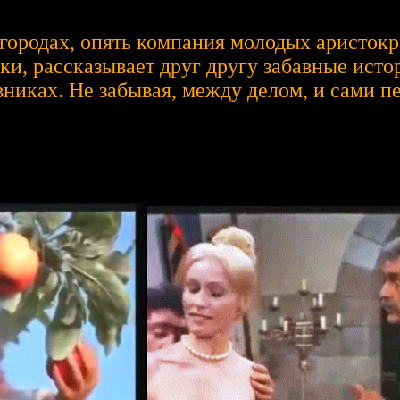
городах, опять компания молодых аристокра
уки, рассказывает друг другу забавные ист
иках. Не забывая, между делом, и сами пе