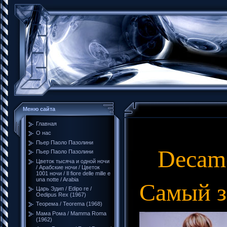
Меню сайта
Главная
О нас
Пьер Паоло Пазолини
Decamero
Пьер Паоло Пазолини
Цветок тысяча и одной ночи
/ Арабские ночи / Цветок
1001 ночи / Il fiore delle mille e
una notte / Arabia
Самый з
Царь Эдип / Edipo re /
Oedipus Rex (1967)
Теорема / Teorema (1968)
Мама Рома / Mamma Roma
(1962)