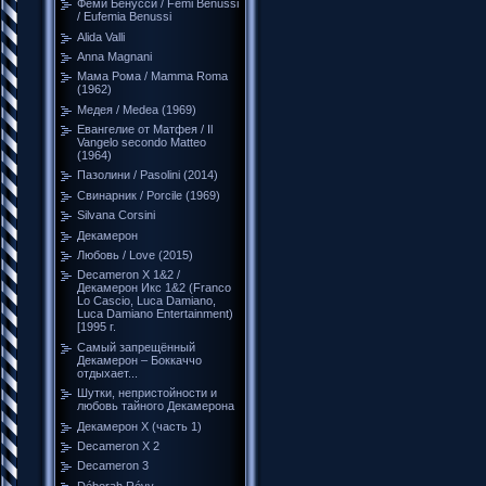
Феми Бенусси / Femi Benussi
/ Eufemia Benussi
Alida Valli
Anna Magnani
Мама Рома / Mamma Roma
(1962)
Медея / Medea (1969)
Евангелие от Матфея / Il
Vangelo secondo Matteo
(1964)
Пазолини / Pasolini (2014)
Свинарник / Porcile (1969)
Silvana Corsini
Декамерон
Любовь / Love (2015)
Decameron X 1&2 /
Декамерон Икс 1&2 (Franco
Lo Cascio, Luca Damiano,
Luca Damiano Entertainment)
[1995 г.
Самый запрещённый
Декамерон – Боккаччо
отдыхает...
Шутки, непристойности и
любовь тайного Декамерона
Декамерон Х (часть 1)
Decameron X 2
Decameron 3
Déborah Révy