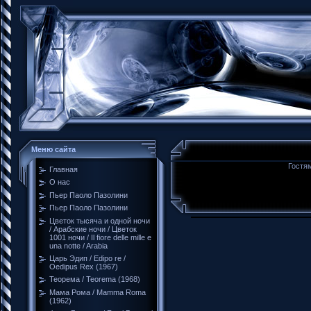
Меню сайта
Гостям
Главная
О нас
Пьер Паоло Пазолини
Пьер Паоло Пазолини
Цветок тысяча и одной ночи
/ Арабские ночи / Цветок
1001 ночи / Il fiore delle mille e
una notte / Arabia
Царь Эдип / Edipo re /
Oedipus Rex (1967)
Теорема / Teorema (1968)
Мама Рома / Mamma Roma
(1962)