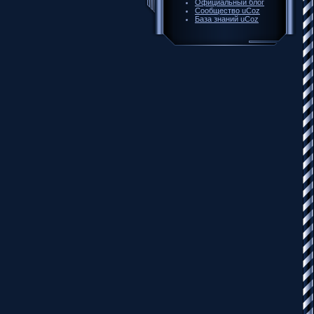
Официальный блог
Сообщество uCoz
База знаний uCoz