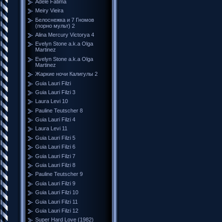
Adele Fátima
Meiry Vieira
Белоснежка и 7 Гномов
(порно мульт) 2
Alina Mercury Victorya 4
Evelyn Stone a.k.a Olga
Martinez
Evelyn Stone a.k.a Olga
Martinez
Жаркие ночи Калигулы 2
Guia Lauri Filzi
Guia Lauri Filzi 3
Laura Levi 10
Pauline Teutscher 8
Guia Lauri Filzi 4
Laura Levi 11
Guia Lauri Filzi 5
Guia Lauri Filzi 6
Guia Lauri Filzi 7
Guia Lauri Filzi 8
Pauline Teutscher 9
Guia Lauri Filzi 9
Guia Lauri Filzi 10
Guia Lauri Filzi 11
Guia Lauri Filzi 12
Super Hard Love (1982)