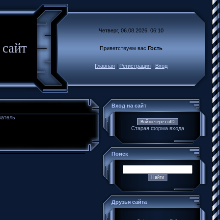
Четверг, 06.08.2026, 06:10
 сайт
Приветствуем вас
Гость
Главная
|
Регистрация
|
Вход
Вход на сайт
ватель.
Войти через uID
Старая форма входа
Поиск
Друзья сайта