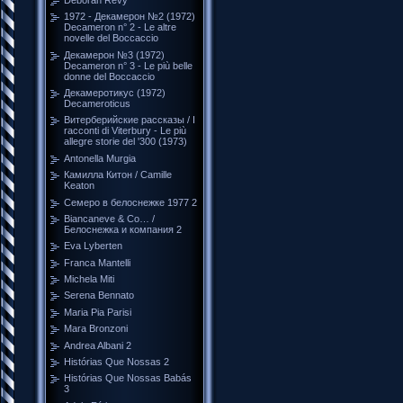
1972 - Декамерон №2 (1972)
Decameron n° 2 - Le altre
novelle del Boccaccio
Декамерон №3 (1972)
Decameron n° 3 - Le più belle
donne del Boccaccio
Декамеротикус (1972)
Decameroticus
Витерберийские рассказы / I
racconti di Viterbury - Le più
allegre storie del '300 (1973)
Antonella Murgia
Камилла Китон / Camille
Keaton
Семеро в белоснежке 1977 2
Biancaneve & Co… /
Белоснежка и компания 2
Eva Lyberten
Franca Mantelli
Michela Miti
Serena Bennato
Maria Pia Parisi
Mara Bronzoni
Andrea Albani 2
Histórias Que Nossas 2
Histórias Que Nossas Babás
3