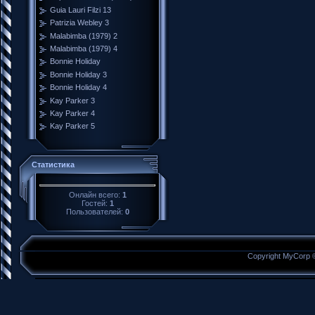
Guia Lauri Filzi 13
Patrizia Webley 3
Malabimba (1979) 2
Malabimba (1979) 4
Bonnie Holiday
Bonnie Holiday 3
Bonnie Holiday 4
Kay Parker 3
Kay Parker 4
Kay Parker 5
Статистика
Онлайн всего:
1
Гостей:
1
Пользователей:
0
Copyright MyCorp 