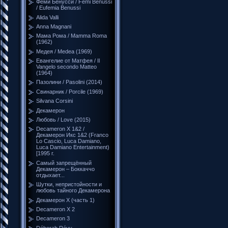
Феми Бенусси / Femi Benussi
/ Eufemia Benussi
Alida Valli
Anna Magnani
Мама Рома / Mamma Roma
(1962)
Медея / Medea (1969)
Евангелие от Матфея / Il
Vangelo secondo Matteo
(1964)
Пазолини / Pasolini (2014)
Свинарник / Porcile (1969)
Silvana Corsini
Декамерон
Любовь / Love (2015)
Decameron X 1&2 /
Декамерон Икс 1&2 (Franco
Lo Cascio, Luca Damiano,
Luca Damiano Entertainment)
[1995 г.
Самый запрещённый
Декамерон – Боккаччо
отдыхает...
Шутки, непристойности и
любовь тайного Декамерона
Декамерон Х (часть 1)
Decameron X 2
Decameron 3
Déborah Révy