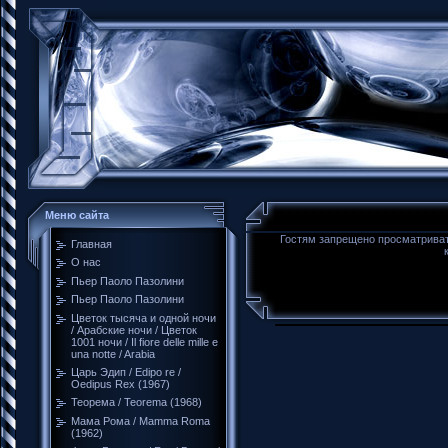
Меню сайта
Гостям запрещено просматривать
Главная
О нас
Пьер Паоло Пазолини
Пьер Паоло Пазолини
Цветок тысяча и одной ночи
/ Арабские ночи / Цветок
1001 ночи / Il fiore delle mille e
una notte / Arabia
Царь Эдип / Edipo re /
Oedipus Rex (1967)
Теорема / Teorema (1968)
Мама Рома / Mamma Roma
(1962)