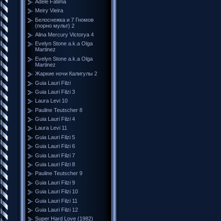
Adele Fátima
Meiry Vieira
Белоснежка и 7 Гномов
(порно мульт) 2
Alina Mercury Victorya 4
Evelyn Stone a.k.a Olga
Martinez
Evelyn Stone a.k.a Olga
Martinez
Жаркие ночи Калигулы 2
Guia Lauri Filzi
Guia Lauri Filzi 3
Laura Levi 10
Pauline Teutscher 8
Guia Lauri Filzi 4
Laura Levi 11
Guia Lauri Filzi 5
Guia Lauri Filzi 6
Guia Lauri Filzi 7
Guia Lauri Filzi 8
Pauline Teutscher 9
Guia Lauri Filzi 9
Guia Lauri Filzi 10
Guia Lauri Filzi 11
Guia Lauri Filzi 12
Super Hard Love (1982)