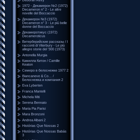
1972 - Декамерон №2 (1972)
Decameron n° 2 - Le altre
novelle del Boccaccio
Декамерон №3 (1972)
Decameron n° 3 - Le più belle
donne del Boccaccio
Декамеротикус (1972)
Decameroticus
Витерберийские рассказы / I
racconti di Viterbury - Le più
allegre storie del '300 (1973)
Antonella Murgia
Камилла Китон / Camille
Keaton
Семеро в белоснежке 1977 2
Biancaneve & Co… /
Белоснежка и компания 2
Eva Lyberten
Franca Mantelli
Michela Miti
Serena Bennato
Maria Pia Parisi
Mara Bronzoni
Andrea Albani 2
Histórias Que Nossas 2
Histórias Que Nossas Babás
3