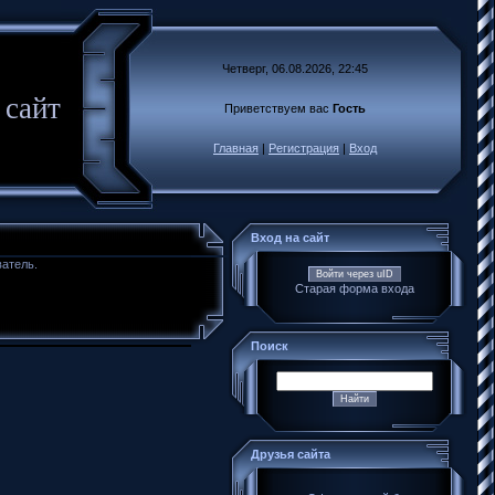
Четверг, 06.08.2026, 22:45
 сайт
Приветствуем вас
Гость
Главная
|
Регистрация
|
Вход
Вход на сайт
ватель.
Войти через uID
Старая форма входа
Поиск
Друзья сайта