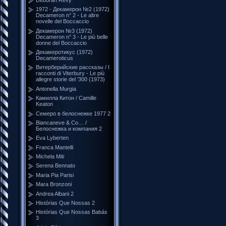
1972 - Декамерон №2 (1972)
Decameron n° 2 - Le altre
novelle del Boccaccio
Декамерон №3 (1972)
Decameron n° 3 - Le più belle
donne del Boccaccio
Декамеротикус (1972)
Decameroticus
Витерберийские рассказы / I
racconti di Viterbury - Le più
allegre storie del '300 (1973)
Antonella Murgia
Камилла Китон / Camille
Keaton
Семеро в белоснежке 1977 2
Biancaneve & Co… /
Белоснежка и компания 2
Eva Lyberten
Franca Mantelli
Michela Miti
Serena Bennato
Maria Pia Parisi
Mara Bronzoni
Andrea Albani 2
Histórias Que Nossas 2
Histórias Que Nossas Babás
3