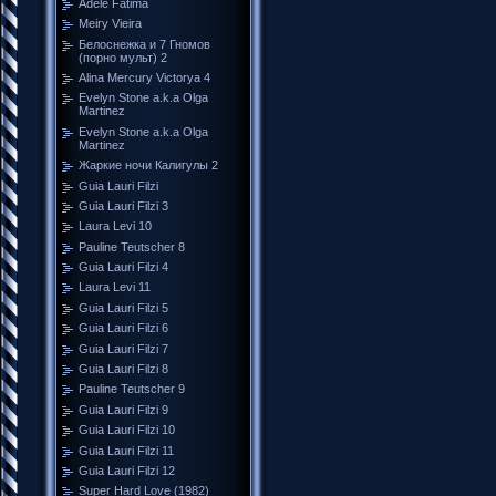
Adele Fátima
Meiry Vieira
Белоснежка и 7 Гномов
(порно мульт) 2
Alina Mercury Victorya 4
Evelyn Stone a.k.a Olga
Martinez
Evelyn Stone a.k.a Olga
Martinez
Жаркие ночи Калигулы 2
Guia Lauri Filzi
Guia Lauri Filzi 3
Laura Levi 10
Pauline Teutscher 8
Guia Lauri Filzi 4
Laura Levi 11
Guia Lauri Filzi 5
Guia Lauri Filzi 6
Guia Lauri Filzi 7
Guia Lauri Filzi 8
Pauline Teutscher 9
Guia Lauri Filzi 9
Guia Lauri Filzi 10
Guia Lauri Filzi 11
Guia Lauri Filzi 12
Super Hard Love (1982)