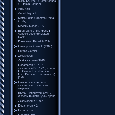
Феми Бенусси / Femi Benussi
/ Eufemia Benussi
Alida Valli
Anna Magnani
Мама Рома / Mamma Roma
(1962)
Медея / Medea (1969)
Евангелие от Матфея / Il
Vangelo secondo Matteo
(1964)
Пазолини / Pasolini (2014)
Свинарник / Porcile (1969)
Silvana Corsini
Декамерон
Любовь / Love (2015)
Decameron X 1&2 /
Декамерон Икс 1&2 (Franco
Lo Cascio, Luca Damiano,
Luca Damiano Entertainment)
[1995 г.
Самый запрещённый
Декамерон – Боккаччо
отдыхает...
Шутки, непристойности и
любовь тайного Декамерона
Декамерон Х (часть 1)
Decameron X 2
Decameron 3
Déborah Révy