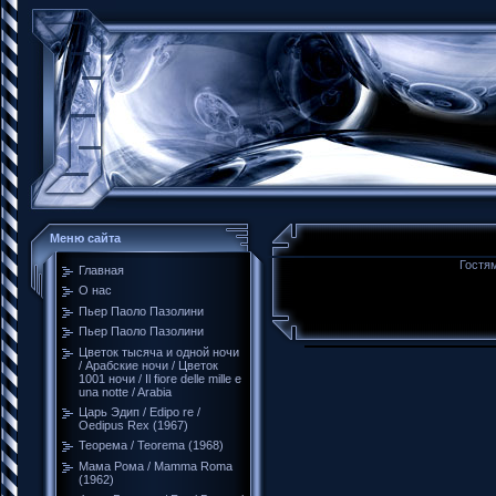
Меню сайта
Гостям
Главная
О нас
Пьер Паоло Пазолини
Пьер Паоло Пазолини
Цветок тысяча и одной ночи
/ Арабские ночи / Цветок
1001 ночи / Il fiore delle mille e
una notte / Arabia
Царь Эдип / Edipo re /
Oedipus Rex (1967)
Теорема / Teorema (1968)
Мама Рома / Mamma Roma
(1962)