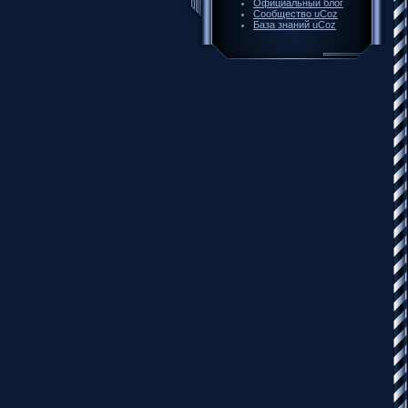
Официальный блог
Сообщество uCoz
База знаний uCoz